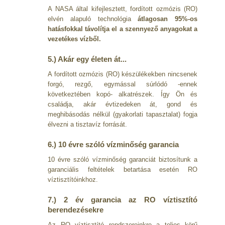
A NASA által kifejlesztett, fordított ozmózis (RO)
elvén alapuló technológia
átlagosan 95%-os
hatásfokkal távolítja el a szennyező anyagokat a
vezetékes vízből.
5.) Akár egy életen át...
A fordított ozmózis (RO) készülékekben nincsenek
forgó, rezgő, egymással súrlódó -ennek
következtében kopó- alkatrészek. Így Ön és
családja, akár évtizedeken át, gond és
meghibásodás nélkül (gyakorlati tapasztalat) fogja
élvezni a tisztavíz forrását.
6.) 10 évre szóló vízminőség garancia
10 évre szóló vízminőség garanciát biztosítunk a
garanciális feltételek betartása esetén RO
víztisztítóinkhoz.
7.) 2 év garancia az RO víztisztító
berendezésekre
Az RO víztisztító rendszereinkre a teljes körű