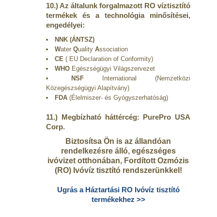
10.) Az általunk forgalmazott RO víztisztító
termékek és a technológia minősítései,
engedélyei:
NNK (ÁNTSZ)
W
ater
Q
uality
A
ssociation
CE
( EU Declaration of Conformity)
WHO
Egészségügyi Világszervezet
NSF
International (Nemzetközi
Közegészségügyi Alapítvány)
FDA
(Élelmiszer- és Gyógyszerhatóság)
11.) Megbízható háttércég: PurePro USA
Corp.
Biztosítsa Ön is az állandóan
rendelkezésre álló, egészséges
ivóvizet otthonában, Fordított Ozmózis
(RO) Ivóvíz tisztító rendszerünkkel!
Ugrás a Háztartási RO Ivóvíz tisztító
termékekhez >>