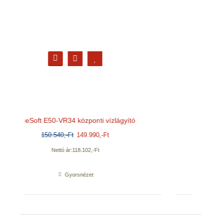
ító
Szűrőházkulcs 10''/20'' BigBlue
650
,-Ft
500
,-Ft
Nettó ár:
394
,-Ft
Gyorsnézet