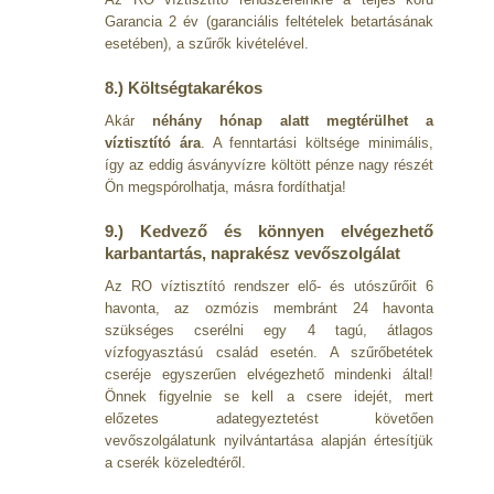
Garancia 2 év (garanciális feltételek betartásának
esetében), a szűrők kivételével.
8.) Költségtakarékos
Akár
néhány hónap alatt megtérülhet a
víztisztító ára
. A fenntartási költsége minimális,
így az eddig ásványvízre költött pénze nagy részét
Ön megspórolhatja, másra fordíthatja!
9.) Kedvező és könnyen elvégezhető
karbantartás, naprakész vevőszolgálat
Az RO víztisztító rendszer elő- és utószűrőit 6
havonta, az ozmózis membránt 24 havonta
szükséges cserélni egy 4 tagú, átlagos
vízfogyasztású család esetén. A szűrőbetétek
cseréje egyszerűen elvégezhető mindenki által!
Önnek figyelnie se kell a csere idejét, mert
előzetes adategyeztetést követően
vevőszolgálatunk nyilvántartása alapján értesítjük
a cserék közeledtéről.