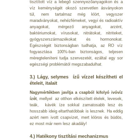
tisztított víz a lebegő szennyezőanyagokon és a
víz keménységét okozó szervetlen ásványokon
túl, nem tartalmaz még klórt, vegyszer
maradványokat, nehézfémeket, vegyi és radioaktív
anyagokat, mérgező anyagokat, arzént,
baktériumokat, vírusokat, nitrátokat, nitriteket,
gyógyszerszármazékokat és hormonokat.
Egészségét biztonságban tudhatja, az RO víz
fogyasztása 100%-ban biztonságos, teljesen
méregteleníteni tudja szervezetét, ezáltal egy sor
egészségi problémától megszabadulhat.
3.) Lágy, selymes ízű vízzel készítheti el
ételeit, italait
Nagymértékben javítja a csapból kifolyó ivóvíz
ízét
, mellyel az otthon elkészített ételek, levesek,
teák, kávék íze sokkal zamatosabb lesz és
hosszabb ideig eltarthatóbbak is lesznek. Ha eddig
azért nem ivott csapvizet, mert klóros és büdös,
ez most már nem lesz akadály!
4.) Hatékony tisztítási mechanizmus