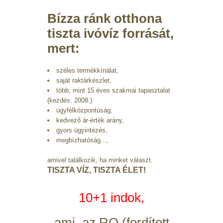
Bízza ránk otthona
tiszta ivóvíz forrását,
Háztartási víztisztítók
Széles választéka
mert:
széles termékkínálat,
saját raktárkészlet,
több, mint 15 éves szakmai tapasztalat
(kezdés: 2008.)
ügyfélközpontúság,
kedvező ár-érték arány,
gyors ügyintézés,
megbízhatóság...,
amivel találkozik, ha minket választ.
TISZTA VÍZ, TISZTA ÉLET!
10+1 indok,
ami az RO (fordított