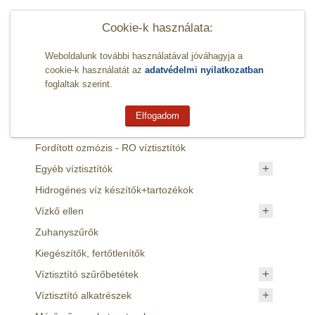
Cookie-k használata:
Weboldalunk további használatával jóváhagyja a
cookie-k használatát az
adatvédelmi nyilatkozatban
foglaltak szerint.
Elfogadom
Termékek
Fordított ozmózis - RO víztisztítók
Egyéb víztisztítók
Hidrogénes víz készítők+tartozékok
Vízkő ellen
Zuhanyszűrők
Kiegészítők, fertőtlenítők
Víztisztító szűrőbetétek
Víztisztító alkatrészek