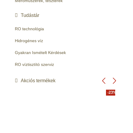
Mérőműszerek, teszterek
Tudástár
RO technológia
Hidrogénes víz
Gyakran Ismételt Kérdések
RO víztisztító szerviz
Akciós termékek
-23%