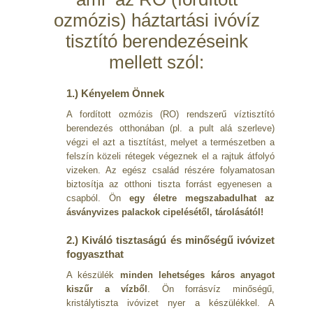
ozmózis) háztartási ivóvíz
tisztító berendezéseink
mellett szól:
1.) Kényelem Önnek
A fordított ozmózis (RO) rendszerű víztisztító
berendezés otthonában (pl. a pult alá szerleve)
végzi el azt a tisztítást, melyet a természetben a
felszín közeli rétegek végeznek el a rajtuk átfolyó
vizeken. Az egész család részére folyamatosan
biztosítja az otthoni tiszta forrást egyenesen a
csapból. Ön
egy életre megszabadulhat az
ásványvizes palackok cipelésétől, tárolásától!
2.) Kiváló tisztaságú és minőségű ivóvizet
fogyaszthat
A készülék
minden lehetséges káros anyagot
kiszűr a vízből
. Ön forrásvíz minőségű,
kristálytiszta ivóvizet nyer a készülékkel. A