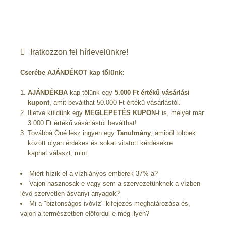
Iratkozzon fel hírlevelünkre!
Cserébe AJÁNDÉKOT kap tőlünk:
AJÁNDÉKBA
kap tőlünk egy
5.000 Ft értékű vásárlási
kupont
, amit beválthat 50.000 Ft értékű vásárlástól.
Illetve küldünk egy
MEGLEPETÉS KUPON
-t is, melyet már
3.000 Ft értékű vásárlástól beválthat!
Továbbá Öné lesz ingyen egy
Tanulmány
, amiből többek
között olyan érdekes és sokat vitatott kérdésekre
kaphat választ, mint:
Miért hízik el a vízhiányos emberek 37%-a?
Vajon hasznosak-e vagy sem a szervezetünknek a vízben
lévő szervetlen ásványi anyagok?
Mi a "biztonságos ivóvíz" kifejezés meghatározása és,
vajon a természetben előfordul-e még ilyen?