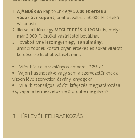
AJÁNDÉKBA
kap tőlünk egy
5.000 Ft értékű
vásárlási kupont
, amit beválthat 50.000 Ft értékű
vásárlástól.
Illetve küldünk egy
MEGLEPETÉS KUPON
-t is, melyet
már 3.000 Ft értékű vásárlástól beválthat!
Továbbá Öné lesz ingyen egy
Tanulmány
,
amiből többek között olyan érdekes és sokat vitatott
kérdésekre kaphat választ, mint:
Miért hízik el a vízhiányos emberek 37%-a?
Vajon hasznosak-e vagy sem a szervezetünknek a
vízben lévő szervetlen ásványi anyagok?
Mi a "biztonságos ivóvíz" kifejezés meghatározása
és, vajon a természetben előfordul-e még ilyen?
HÍRLEVÉL FELIRATKOZÁS