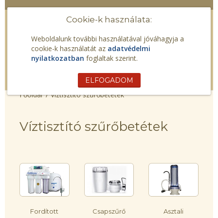
Cookie-k használata:
Weboldalunk további használatával jóváhagyja a
cookie-k használatát az
adatvédelmi
nyilatkozatban
foglaltak szerint.
ELFOGADOM
Víztisztító szűrőbetétek
Víztisztító szűrőbetétek
Fordított
Csapszűrő
Asztali