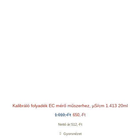
Kalibráló folyadék EC mérő műszerhez, µS/cm 1.413 20ml
1.010
,-Ft
650
,-Ft
Nettó ár:
512
,-Ft
Gyorsnézet