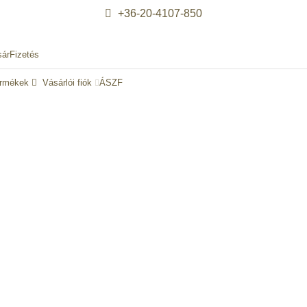
+36-20-4107-850
sár
Fizetés
ermékek
Vásárlói fiók
ÁSZF