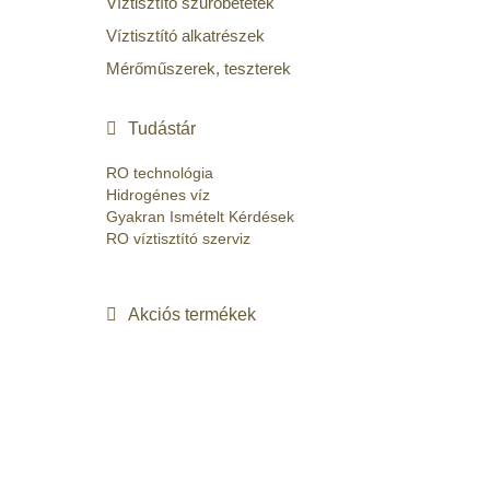
Víztisztító szűrőbetétek
Víztisztító alkatrészek
Mérőműszerek, teszterek
Tudástár
RO technológia
Hidrogénes víz
Gyakran Ismételt Kérdések
RO víztisztító szerviz
Akciós termékek
-15%