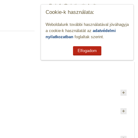
info@viztisztitobolt.com
Cookie-k használata:
Weboldalunk további használatával jóváhagyja
a cookie-k használatát az
adatvédelmi
0
,-Ft
nyilatkozatban
foglaltak szerint.
KOSÁR
0
Elfogadom