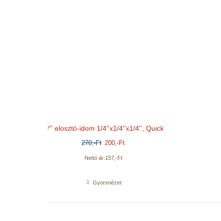
Elzárócsap 3/8''x3/8'', Qui
1.300
,-Ft
1.100
,-Ft
Nettó ár:
866
,-Ft
Gyorsnézet