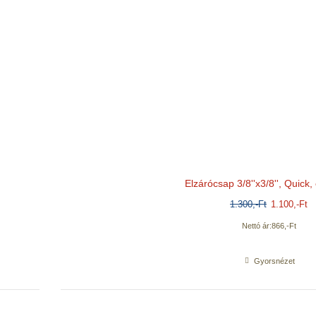
ck, egyenes
Elzáróc