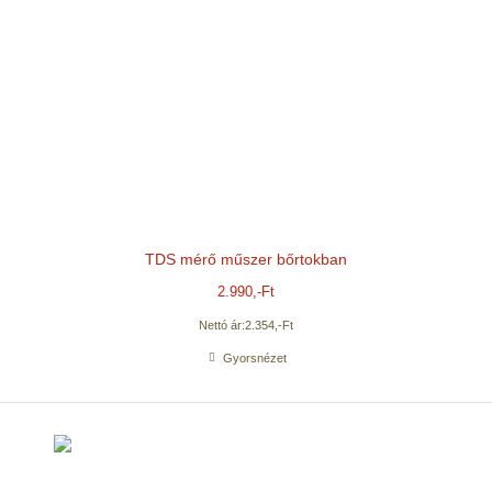
TDS mérő műszer bőrtokban
2.990
,-Ft
Nettó ár:
2.354
,-Ft
Gyorsnézet