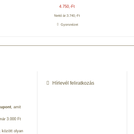
4.750
,-Ft
Nettó ár:
3.740
,-Ft
Gyorsnézet
Hírlevél feliratkozás
 kupont
, amit
 már 3.000 Ft
k között olyan