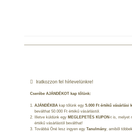
Iratkozzon fel hírlevelünkre!
Cserébe AJÁNDÉKOT kap tőlünk:
AJÁNDÉKBA
kap tőlünk egy
5.000 Ft értékű vásárlási
beválthat 50.000 Ft értékű vásárlástól.
Illetve küldünk egy
MEGLEPETÉS KUPON
-t is, melyet
értékű vásárlástól beválthat!
Továbbá Öné lesz ingyen egy
Tanulmány
, amiből többe