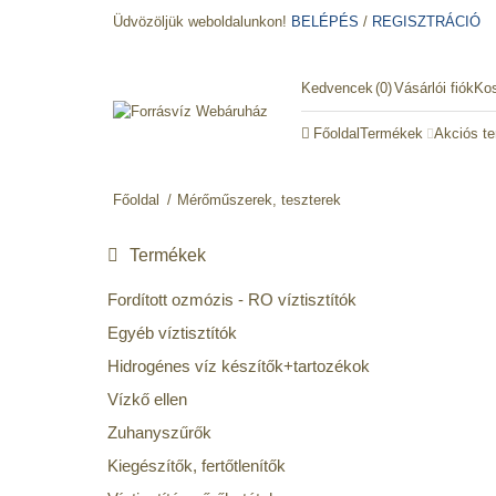
Üdvözöljük weboldalunkon!
BELÉPÉS
/
REGISZTRÁCIÓ
Kedvencek
0
Vásárlói fiók
Ko
Főoldal
Termékek
Akciós t
Mérőműszerek, teszterek
Termékek
Fordított ozmózis - RO víztisztítók
Egyéb víztisztítók
Hidrogénes víz készítők+tartozékok
Vízkő ellen
Zuhanyszűrők
Kiegészítők, fertőtlenítők