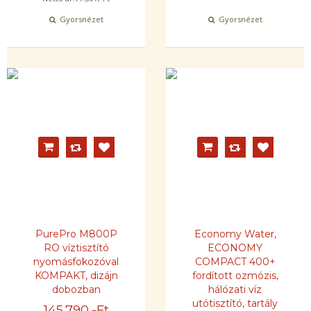
Gyorsnézet
Gyorsnézet
PurePro M800P
Economy Water,
RO víztisztító
ECONOMY
nyomásfokozóval
COMPACT 400+
KOMPAKT, dizájn
fordított ozmózis,
dobozban
hálózati víz
utótisztító, tartály
145.790
,-Ft