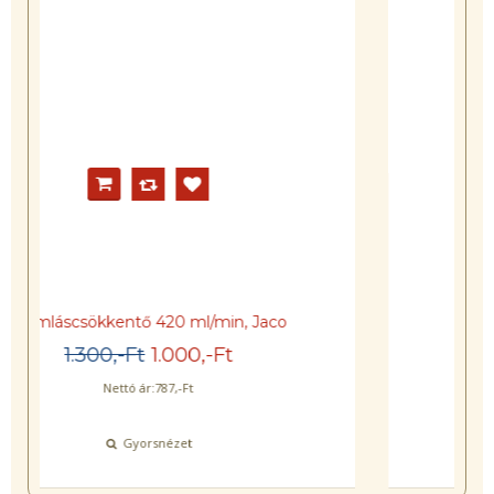
Szűrőházkulcs 10''/20'' BigBlue
650
,-Ft
500
,-Ft
Nettó ár:
394
,-Ft
Gyorsnézet