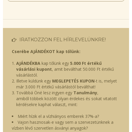
IRATKOZZON FEL HÍRLEVELÜNKRE!
Cserébe AJÁNDÉKOT kap tőlünk:
AJÁNDÉKBA
kap tőlünk egy
5.000 Ft értékű
vásárlási kupont
, amit beválthat 50.000 Ft értékű
vásárlástól.
Illetve küldünk egy
MEGLEPETÉS KUPON
-t is, melyet
már 3.000 Ft értékű vásárlástól beválthat!
Továbbá Öné lesz ingyen egy
Tanulmány
,
amiből többek között olyan érdekes és sokat vitatott
kérdésekre kaphat választ, mint:
Miért hízik el a vízhiányos emberek 37%-a?
Vajon hasznosak-e vagy sem a szervezetünknek a
vízben lévő szervetlen ásványi anyagok?