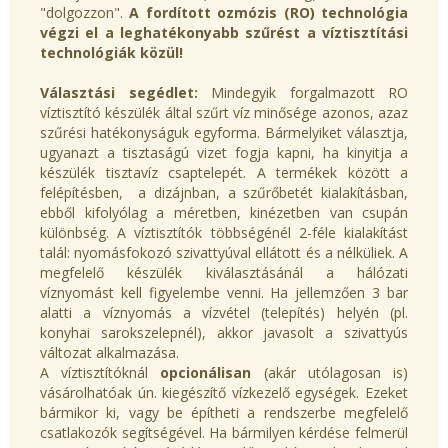
"dolgozzon".
A fordított ozmózis (RO) technológia
végzi el a leghatékonyabb szűrést a víztisztítási
technológiák közül!
Választási segédlet:
Mindegyik forgalmazott RO
víztisztító készülék által szűrt víz minősége azonos, azaz
szűrési hatékonyságuk egyforma. Bármelyiket választja,
ugyanazt a tisztaságú vizet fogja kapni, ha kinyitja a
készülék tisztavíz csaptelepét. A termékek között a
felépítésben, a dizájnban, a szűrőbetét kialakításban,
ebből kifolyólag a méretben, kinézetben van csupán
különbség. A víztisztítók többségénél 2-féle kialakítást
talál: nyomásfokozó szivattyúval ellátott és a nélküliek. A
megfelelő készülék kiválasztásánál a hálózati
víznyomást kell figyelembe venni. Ha jellemzően 3 bar
alatti a víznyomás a vízvétel (telepítés) helyén (pl.
konyhai sarokszelepnél), akkor javasolt a szivattyús
változat alkalmazása.
A víztisztítóknál
opcionálisan
(akár utólagosan is)
vásárolhatóak ún. kiegészítő vízkezelő egységek. Ezeket
bármikor ki, vagy be építheti a rendszerbe megfelelő
csatlakozók segítségével. Ha bármilyen kérdése felmerül