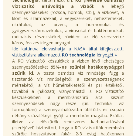
technológiá
t tartalmazó, ún.
RO (reverse osmosis)
víztisztító
eltávolítja a vízből:
a lebegő
szennyeződéseket (rozsda, homok, stb.), a vízkövet, a
klórt és származékait, a vegyszereket, nehézfémeket,
nitrátokat, az arzént, a hormonokat és
gyógyszerszármazékokat, a vírusokat és baktériumokat,
radioaktív részecskéket; röviden: az élő szervezetre
káros, összes idegen anyagot.
Ide kattintva elolvashatja a NASA által kifejlesztett,
víztisztításra alkalmazott
RO technológia
lényegét »
A RO víztisztító készülékek a vízben lévő lehetséges
szennyeződéseket
95%-os szűrési hatékonysággal
szűrik ki
. A tiszta ozmózis víz minősége függ a
tisztítandó víz minőségétől: a szennyezettségének
mértékétől, a víz hőmérsékletétől és pH értékétől,
továbbá a (hálózati) víznyomástól is. RO víztisztító
készülékekben a membránszűrő által kiszűrt
szennyeződések nagy része (ún. technikai víz
formájában) a szennyvízhálózatba öblítődik és csupán
néhány százaléknyit gyűjt a membrán magába. Ezáltal,
illetve az előszűrők rendszeres karbantartásával
(cseréjével) biztosított, hogy a RO víztisztítók membrán
szűrője hosszútávon (akár 2-3 évig) hatékonyan