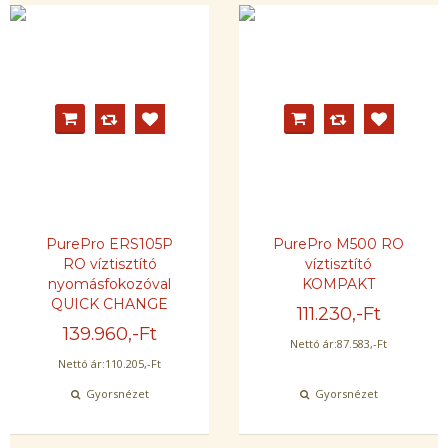
PurePro ERS105P
PurePro M500 RO
RO víztisztító
víztisztító
nyomásfokozóval
KOMPAKT
QUICK CHANGE
111.230
,-Ft
139.960
,-Ft
Nettó ár:
87.583
,-Ft
Nettó ár:
110.205
,-Ft
Gyorsnézet
Gyorsnézet