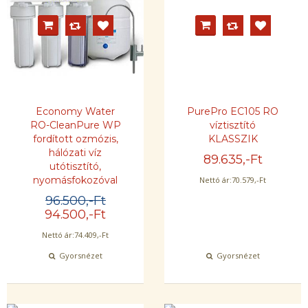
Economy Water
PurePro EC105 RO
RO-CleanPure WP
víztisztító
fordított ozmózis,
KLASSZIK
hálózati víz
89.635
,-Ft
utótisztító,
nyomásfokozóval
Nettó ár:
70.579
,-Ft
96.500
,-Ft
94.500
,-Ft
Nettó ár:
74.409
,-Ft
Gyorsnézet
Gyorsnézet