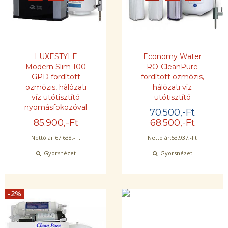
LUXESTYLE
Economy Water
Modern Slim 100
RO-CleanPure
GPD fordított
fordított ozmózis,
ozmózis, hálózati
hálózati víz
víz utótisztító
utótisztító
nyomásfokozóval
70.500
,-Ft
85.900
,-Ft
68.500
,-Ft
Nettó ár:
67.638
,-Ft
Nettó ár:
53.937
,-Ft
Gyorsnézet
Gyorsnézet
-2%