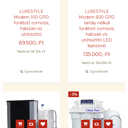
LUXESTYLE
LUXESTYLE
Modern 100 GPD
Modern 600 GPD
fordított ozmózis,
tartály nélküli
hálózati víz
fordított ozmózis,
utótisztító
hálózati víz
utótisztító LED
69.500
,-Ft
kijelzővel
Nettó ár:
54.724
,-Ft
135.000
,-Ft
Nettó ár:
106.299
,-Ft
Gyorsnézet
Gyorsnézet
-3%