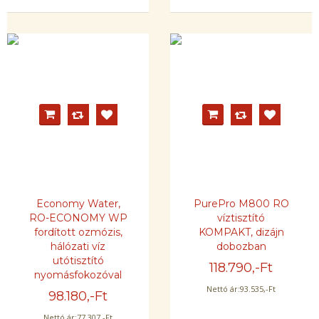
Economy Water,
PurePro M800 RO
RO-ECONOMY WP
víztisztító
fordított ozmózis,
KOMPAKT, dizájn
hálózati víz
dobozban
utótisztító
118.790
,-Ft
nyomásfokozóval
Nettó ár:
93.535
,-Ft
98.180
,-Ft
Nettó ár:
77.307
,-Ft