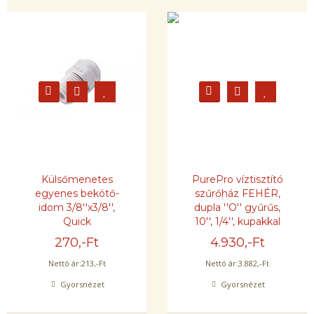
Külsőmenetes
PurePro víztisztító
egyenes bekötő-
szűrőház FEHÉR,
idom 3/8''x3/8'',
dupla ''O'' gyűrűs,
Quick
10'', 1/4'', kupakkal
270
,-Ft
4.930
,-Ft
Nettó ár:
213
,-Ft
Nettó ár:
3.882
,-Ft
Gyorsnézet
Gyorsnézet