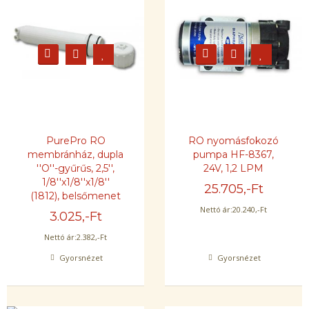
PurePro RO
RO nyomásfokozó
membránház, dupla
pumpa HF-8367,
''O''-gyűrűs, 2,5'',
24V, 1,2 LPM
1/8''x1/8''x1/8''
25.705
,-Ft
(1812), belsőmenet
Nettó ár:
20.240
,-Ft
3.025
,-Ft
Nettó ár:
2.382
,-Ft
Gyorsnézet
Gyorsnézet