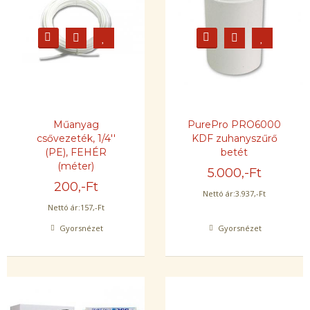
Műanyag
PurePro PRO6000
csővezeték, 1/4''
KDF zuhanyszűrő
(PE), FEHÉR
betét
(méter)
5.000
,-Ft
200
,-Ft
Nettó ár:
3.937
,-Ft
Nettó ár:
157
,-Ft
Gyorsnézet
Gyorsnézet