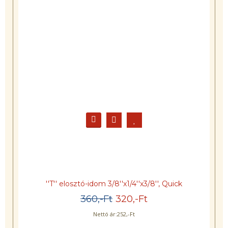
BlueSoft E50-VR34 központi vízlágyító
150.540
,-Ft
149.990
,-Ft
Nettó ár:
118.102
,-Ft