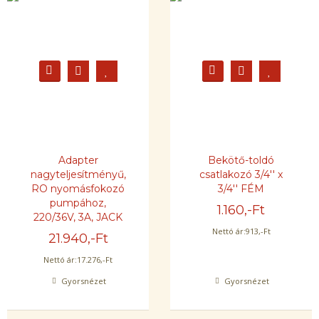
Adapter
Bekötő-toldó
nagyteljesítményű,
csatlakozó 3/4'' x
RO nyomásfokozó
3/4'' FÉM
pumpához,
1.160
,-Ft
220/36V, 3A, JACK
Nettó ár:
913
,-Ft
21.940
,-Ft
Nettó ár:
17.276
,-Ft
Gyorsnézet
Gyorsnézet