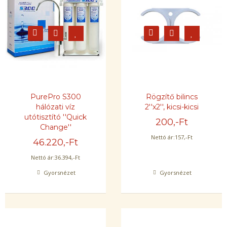
PurePro S300
Rögzítő bilincs
hálózati víz
2''x2'', kicsi-kicsi
utótisztító ''Quick
200
,-Ft
Change''
Nettó ár:
157
,-Ft
46.220
,-Ft
Nettó ár:
36.394
,-Ft
Gyorsnézet
Gyorsnézet