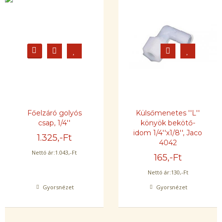
Főelzáró golyós
Külsőmenetes ''L''
csap, 1/4''
könyök bekötő-
idom 1/4''x1/8'', Jaco
1.325
,-Ft
4042
Nettó ár:
1.043
,-Ft
165
,-Ft
Nettó ár:
130
,-Ft
Gyorsnézet
Gyorsnézet