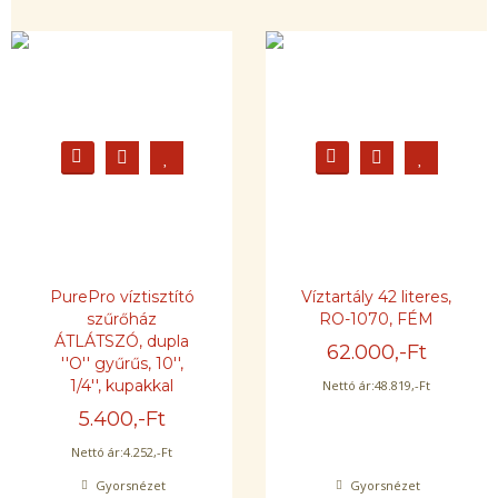
PurePro víztisztító
Víztartály 42 literes,
szűrőház
RO-1070, FÉM
ÁTLÁTSZÓ, dupla
62.000
,-Ft
''O'' gyűrűs, 10'',
1/4'', kupakkal
Nettó ár:
48.819
,-Ft
5.400
,-Ft
Nettó ár:
4.252
,-Ft
Gyorsnézet
Gyorsnézet