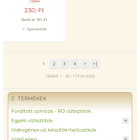
7544
230
,-Ft
Nettó ár:
181
,-Ft
Gyorsnézet
1
2
3
4
>
>|
Tételek: 1 - 45 / 179 (4 oldal)
TERMÉKEK
Fordított ozmózis - RO víztisztítók
Egyéb víztisztítók
Hidrogénes víz készítők+tartozékok
Vízkő ellen