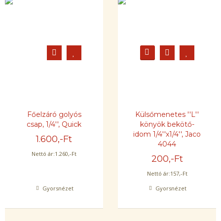
Főelzáró golyós
Külsőmenetes ''L''
csap, 1/4'', Quick
könyök bekötő-
idom 1/4''x1/4'', Jaco
1.600
,-Ft
4044
Nettó ár:
1.260
,-Ft
200
,-Ft
Nettó ár:
157
,-Ft
Gyorsnézet
Gyorsnézet