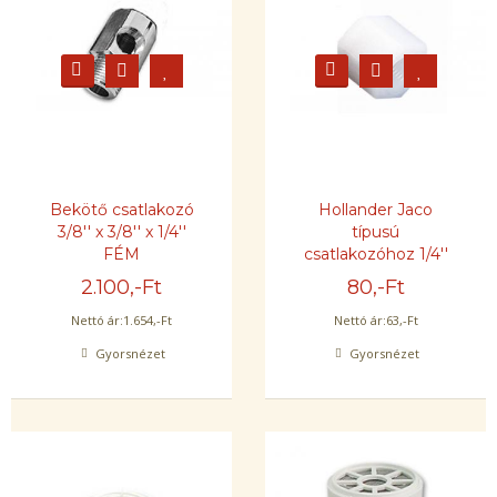
Bekötő csatlakozó
Hollander Jaco
3/8'' x 3/8'' x 1/4''
típusú
FÉM
csatlakozóhoz 1/4''
2.100
,-Ft
80
,-Ft
Nettó ár:
1.654
,-Ft
Nettó ár:
63
,-Ft
Gyorsnézet
Gyorsnézet