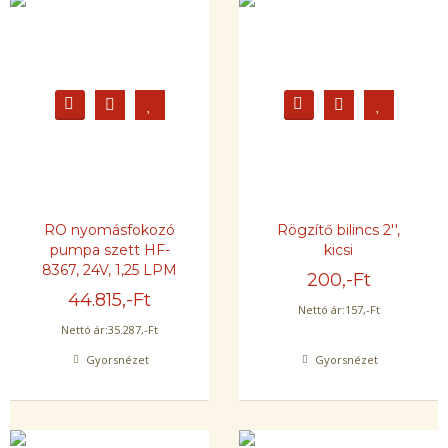
RO nyomásfokozó
Rögzítő bilincs 2'',
pumpa szett HF-
kicsi
8367, 24V, 1,25 LPM
200
,-Ft
44.815
,-Ft
Nettó ár:
157
,-Ft
Nettó ár:
35.287
,-Ft
Gyorsnézet
Gyorsnézet