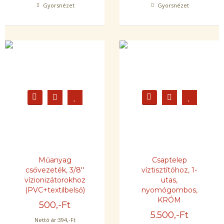
Gyorsnézet
Gyorsnézet
Műanyag
Csaptelep
csővezeték, 3/8''
víztisztítóhoz, 1-
vízionizátorokhoz
utas,
(PVC+textilbelső)
nyomógombos,
KRÓM
500
,-Ft
5.500
,-Ft
Nettó ár:
394
,-Ft