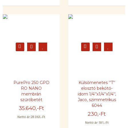
PurePro 250 GPD
Külsőmenetes ''T''
RO NANO
elosztó bekötő-
membrán
idom 1/4''x1/4''x1/4'',
szűrőbetét
Jaco, szimmetrikus
6044
35.640
,-Ft
230
,-Ft
Nettó ár:
28.063
,-Ft
Nettó ár:
181
,-Ft