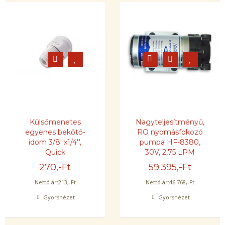
Külsőmenetes
Nagyteljesítményű,
egyenes bekötő-
RO nyomásfokozó
idom 3/8''x1/4'',
pumpa HF-8380,
Quick
30V, 2,75 LPM
270
,-Ft
59.395
,-Ft
Nettó ár:
213
,-Ft
Nettó ár:
46.768
,-Ft
Gyorsnézet
Gyorsnézet