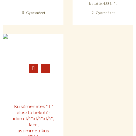
Nettó ár:
4.331
,-Ft
Gyorsnézet
Gyorsnézet
Külsőmenetes ''T''
elosztó bekötő-
idom 1/4''x1/4''x1/4'',
Jaco,
aszimmetrikus